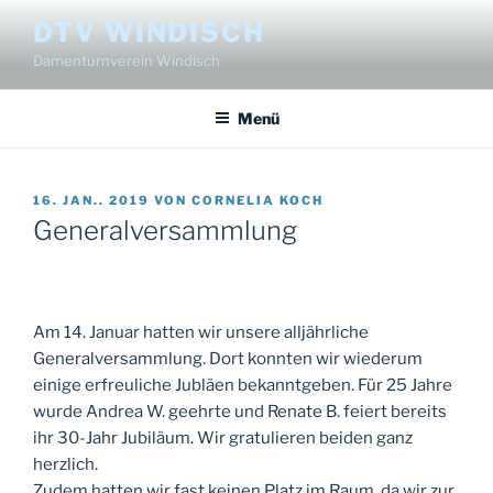
Zum
DTV WINDISCH
Inhalt
Damenturnverein Windisch
springen
Menü
VERÖFFENTLICHT
16. JAN.. 2019
VON
CORNELIA KOCH
AM
Generalversammlung
Am 14. Januar hatten wir unsere alljährliche
Generalversammlung. Dort konnten wir wiederum
einige erfreuliche Jubläen bekanntgeben. Für 25 Jahre
wurde Andrea W. geehrte und Renate B. feiert bereits
ihr 30-Jahr Jubiläum. Wir gratulieren beiden ganz
herzlich.
Zudem hatten wir fast keinen Platz im Raum, da wir zur