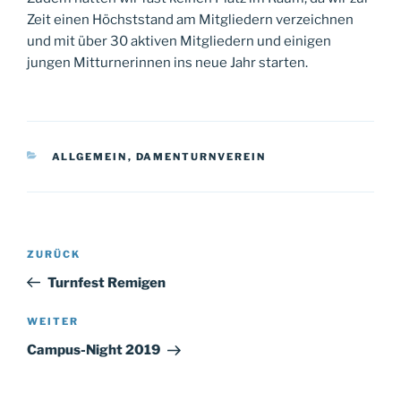
Zeit einen Höchststand am Mitgliedern verzeichnen
und mit über 30 aktiven Mitgliedern und einigen
jungen Mitturnerinnen ins neue Jahr starten.
KATEGORIEN
ALLGEMEIN
,
DAMENTURNVEREIN
Beitragsnavigation
Vorheriger
ZURÜCK
Beitrag
Turnfest Remigen
Nächster
WEITER
Beitrag
Campus-Night 2019