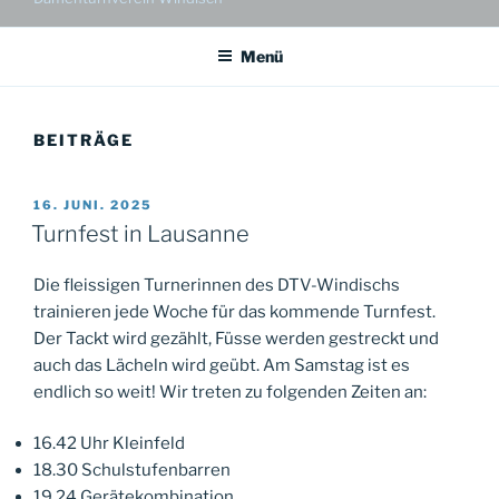
Menü
BEITRÄGE
VERÖFFENTLICHT
16. JUNI. 2025
AM
Turnfest in Lausanne
Die fleissigen Turnerinnen des DTV-Windischs
trainieren jede Woche für das kommende Turnfest.
Der Tackt wird gezählt, Füsse werden gestreckt und
auch das Lächeln wird geübt. Am Samstag ist es
endlich so weit! Wir treten zu folgenden Zeiten an:
16.42 Uhr Kleinfeld
18.30 Schulstufenbarren
19.24 Gerätekombination