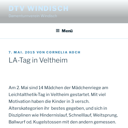
Zum
DTV WINDISCH
Inhalt
Damenturnverein Windisch
springen
Menü
VERÖFFENTLICHT
7. MAI. 2015
VON
CORNELIA KOCH
AM
LA-Tag in Veltheim
Am 2. Mai sind 14 Mädchen der Mädchenriege am
Leichtalthetik-Tag in Veltheim gestartet. Mit viel
Motivation haben die Kinder in 3 versch.
Alterskategorien ihr bestes gegeben, und sich in
Disziplinen wie Hindernislauf, Schnelllauf, Weitsprung,
Ballwurf od. Kugelstossen mit den andern gemessen.