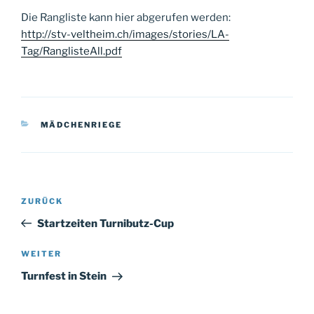
Die Rangliste kann hier abgerufen werden:
http://stv-veltheim.ch/images/stories/LA-
Tag/RanglisteAll.pdf
KATEGORIEN
MÄDCHENRIEGE
Beitragsnavigation
Vorheriger
ZURÜCK
Beitrag
Startzeiten Turnibutz-Cup
Nächster
WEITER
Beitrag
Turnfest in Stein