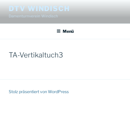
Zum
DTV WINDISCH
Inhalt
Damenturnverein Windisch
springen
Menü
TA-Vertikaltuch3
Stolz präsentiert von WordPress