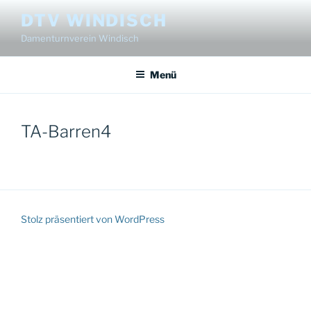
Zum
DTV WINDISCH
Inhalt
Damenturnverein Windisch
springen
Menü
TA-Barren4
Stolz präsentiert von WordPress