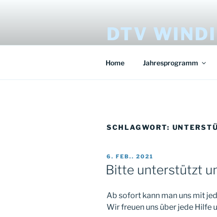
Zum
Inhalt
DTV WIND
springen
Damenturnverein Windisch
Home
Jahresprogramm
SCHLAGWORT:
UNTERST
VERÖFFENTLICHT
6. FEB.. 2021
AM
Bitte unterstützt u
Ab sofort kann man uns mit jed
Wir freuen uns über jede Hilfe