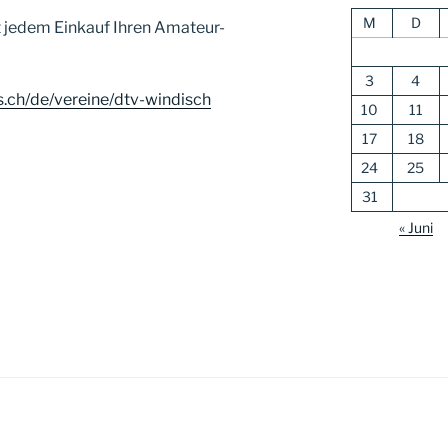
M
D
t jedem Einkauf Ihren Amateur-
3
4
s.ch/de/vereine/dtv-windisch
10
11
17
18
24
25
31
« Juni