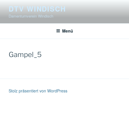
Zum
DTV WINDISCH
Inhalt
Damenturnverein Windisch
springen
Menü
Gampel_5
Stolz präsentiert von WordPress