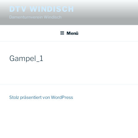
Zum
DTV WINDISCH
Inhalt
Damenturnverein Windisch
springen
Menü
Gampel_1
Stolz präsentiert von WordPress