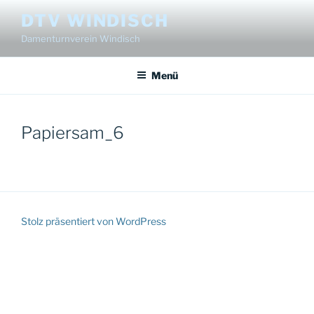
Zum
DTV WINDISCH
Inhalt
Damenturnverein Windisch
springen
Menü
Papiersam_6
Stolz präsentiert von WordPress