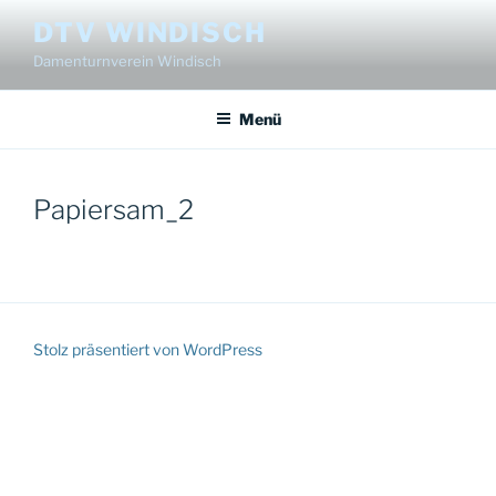
Zum
DTV WINDISCH
Inhalt
Damenturnverein Windisch
springen
Menü
Papiersam_2
Stolz präsentiert von WordPress