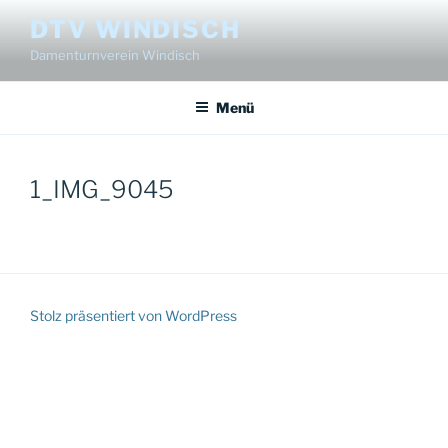
Zum
DTV WINDISCH
Inhalt
Damenturnverein Windisch
springen
Menü
1_IMG_9045
Stolz präsentiert von WordPress