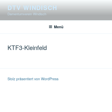
Zum
DTV WINDISCH
Inhalt
Damenturnverein Windisch
springen
Menü
KTF3-Kleinfeld
Stolz präsentiert von WordPress