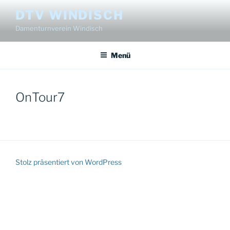
Zum
DTV WINDISCH
Inhalt
Damenturnverein Windisch
springen
Menü
OnTour7
Stolz präsentiert von WordPress